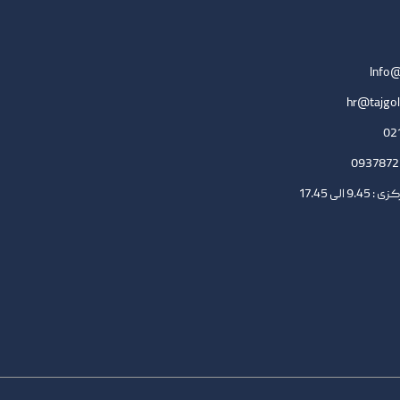
Info@
hr@tajgol
لی 17.45