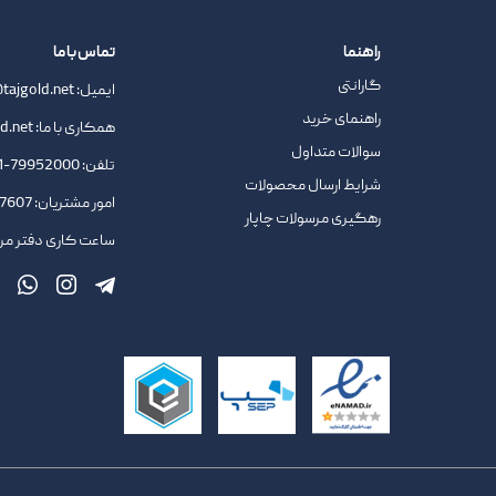
راهنما
تماس با ما
گارانتی
ایمیل:
tajgold.net
راهنمای خرید
همکاری با ما:
d.net
سوالات متداول
تلفن:
79952000-021
شرایط ارسال محصولات
امور مشتریان:
09378727607
رهگیری مرسولات چاپار
ساعت کاری دفتر مرکزی : 9.45 ا