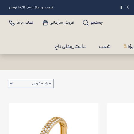
6% تخفیف تا سقف 25 میلیون برای خرید از درگاه دیجی‌پی | کد: CATJGD
||
قیمت روز طلا: ۱۸,۹۴۱,۰۰۰ تومان
جستجو
فروش سازمانی
تماس با ما
یژه
%
شعب
داستان‌های تاج