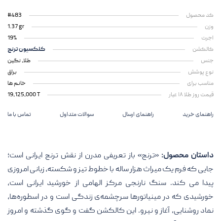
کد محصول
#483
وزن
1.37 gr
اجرت
19%
کالکشن
کلکسیون ترنج
جنس
طلا، نگین
نوع پوشش
براق
مناسب برای
خانم ها
قیمت روز طلا ۱۸ عیار
19,125,000 T
راهنمای خرید
راهنمای ارسال
سوالات متداول
تماس با ما
داستان محصول:
«ترنج» باز تعریفی مدرن از نقش ترنج ایرانی است؛
جایی که فرم یک میراث هزار ساله با خطوط تیز و شکسته، زبانی امروزی
پیدا می کند. سنگ نارنجی مرکز الهامی از خورشید ایرانی است،
خورشیدی که در مینیاتورها سرچشمه‌ی زندگی است و در اسطوره‌ها،
نماد روشنایی، آغاز و نیرو. این کالکشن گفت و گوی گذشته و امروز