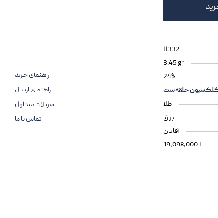
رید
#332
3.45 gr
راهنمای خرید
24%
راهنمای ارسال
لکسیون حلقه ست
طلا
سوالات متداول
براق
تماس با ما
آقایان
19,098,000 T