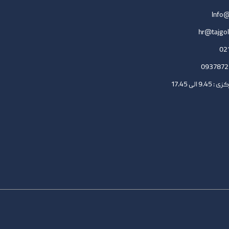
Info@
hr@tajgol
لی 17.45