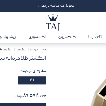
25 میلیون برای خرید از درگاه دیجی‌پی | کد: CATJGD
تاج درسا
کلکسیون
اکسسوری
پیشنهاد و
تاج
مردانه
انگشتر
انگشتر طلا
انگشتر طلا مردانه سیل
سایزهای موجود:
61
۸۹,۵۷۴,۰۰۰
تومان