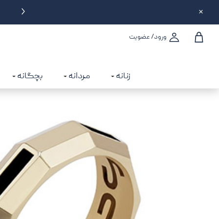
تحویل سه ساعته در تهران
6% تخفیف تا سقف 
ورود/ عضویت
زنانه
مردانه
بچگانه