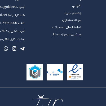
گارانتی
ایمیل:
tajgold.net
راهنمای خرید
همکاری با ما:
d.net
سوالات متداول
تلفن:
79952000-021
شرایط ارسال محصولات
امور مشتریان:
09378727607
رهگیری مرسولات چاپار
ساعت کاری دفتر مرکزی : 9.45 ا