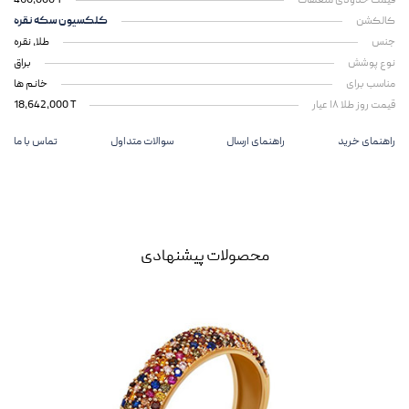
قیمت حدودی متعلقات
460,000 T
کالکشن
کلکسیون سکه نقره
جنس
طلا، نقره
نوع پوشش
براق
مناسب برای
خانم ها
قیمت روز طلا ۱۸ عیار
18,642,000 T
راهنمای خرید
راهنمای ارسال
سوالات متداول
تماس با ما
محصولات پیشنهادی