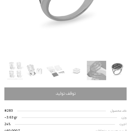
توقف تولید
کد محصول
#283
وزن
~3.63 gr
اجرت
24%