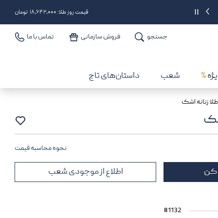
تحویل سه ساعته در تهران
||
قیمت روز طلا: ۱۸,۶۴۲,۰۰۰ تومان
جستجو
فروش سازمانی
تماس با ما
یژه
%
شعب
داستان‌های تاج
لا زنانه اشک
شک
نحوه محاسبه قیمت
 کن
اطلاع از موجودی شعب
#1132