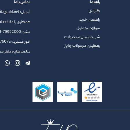
راهنما
تماس با ما
گارانتی
ایمیل:
tajgold.net
راهنمای خرید
همکاری با ما:
d.net
سوالات متداول
تلفن:
79952000-021
شرایط ارسال محصولات
امور مشتریان:
09378727607
رهگیری مرسولات چاپار
ساعت کاری دفتر مرکزی : 9.45 ا