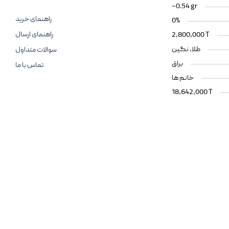
~0.54 gr
راهنمای خرید
0%
راهنمای ارسال
2,800,000 T
طلا، نگین
سوالات متداول
براق
تماس با ما
خانم ها
18,642,000 T