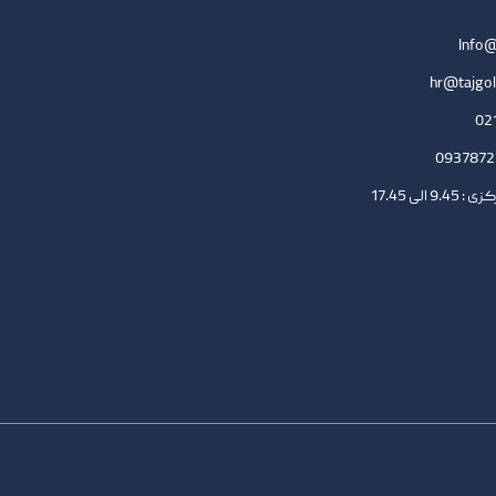
Info@
hr@tajgol
لی 17.45