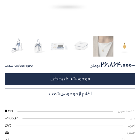
~۲۶,۸۶۴,۰۰۰
تومان
نحوه محاسبه قیمت
موجود شد خبرم کن
اطلاع از موجودی شعب
کد محصول
#718
وزن
~1.06 gr
اجرت
24%
جنس
طلا