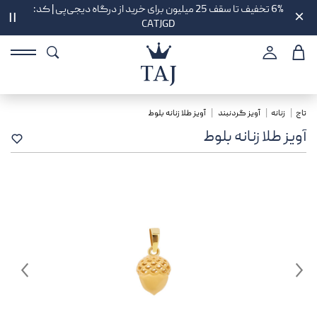
6% تخفیف تا سقف 25 میلیون برای خرید از درگاه دیجی‌پی | کد:
||
CATJGD
تاج
زنانه
آویز گردنبند
آویز طلا زنانه بلوط
آویز طلا زنانه بلوط