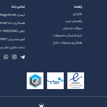
راهنما
تماس با ما
گارانتی
ایمیل:
tajgold.net
راهنمای خرید
همکاری با ما:
d.net
سوالات متداول
تلفن:
79952000-021
شرایط ارسال محصولات
امور مشتریان:
09378727607
رهگیری مرسولات چاپار
ساعت کاری دفتر مرکزی : 9.45 ا