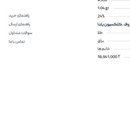
#306
1.04 gr
راهنمای خرید
24%
راهنمای ارسال
وف
کلکسیون یلدا
طلا
سوالات متداول
براق
تماس با ما
خانم ها
18,941,000 T