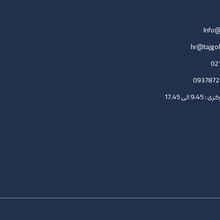
Info@
hr@tajgol
لی 17.45