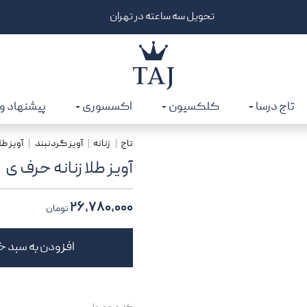
تحویل سه ساعته در تهران
تاج درسا
کلکسیون
اکسسوری
پیشنهاد و
تاج
زنانه
آویز گردنبند
آویز طل
آویز طلا زنانه حرف ی
۲۶,۷۸۰,۰۰۰
تومان
افزودن به سبد خ