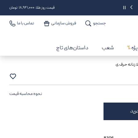
6% تخفیف تا سقف 25 میلیون برای خرید از درگاه دیجی‌پی | کد: CATJGD
||
قیمت روز طلا: ۱۸,۹۴۱,۰۰۰ تومان
جستجو
فروش سازمانی
تماس با ما
یژه
%
شعب
داستان‌های تاج
ا زنانه حرف ی
نحوه محاسبه قیمت
رید