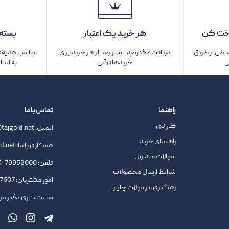
خت کن
هر خرید یک اعتبار
بسته‌
ساطی از طریق
دریافت 2%درصد اعتبار بعد از هر خرید برای
مناسب هدیه؛ ف
ی
خریدهای آتی
به اندا
راهنما
تماس با ما
گارانتی
ایمیل:
tajgold.net
راهنمای خرید
همکاری با ما:
d.net
سوالات متداول
تلفن:
79952000-021
شرایط ارسال محصولات
امور مشتریان:
09378727607
رهگیری مرسولات چاپار
ساعت کاری دفتر مرکزی : 9.45 ا