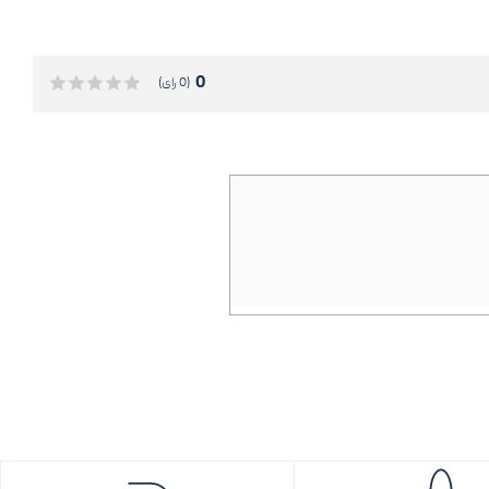
0
(0 رای)