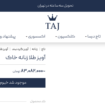
25 میلیون برای خرید از درگاه دیجی‌پی | کد: CATJGD
تاج درسا
کلکسیون
اکسسوری
پیشنهاد و
تاج
زنانه
آویز گردنبند
آویز طل
آویز طلا زنانه خاک
~۸۳,۰۸۲,۰۰۰
تومان
موجود شد خبرم
کد محصول