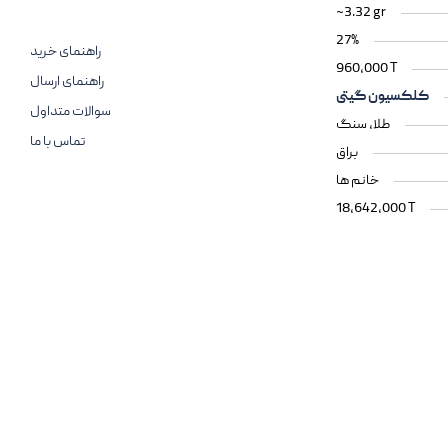
~3.32 gr
27%
راهنمای خرید
960,000 T
راهنمای ارسال
کلکسیون گیتی
سوالات متداول
طلا، سنگ
تماس با ما
براق
خانم ها
18,642,000 T