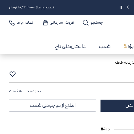
دریافت 2% اعتبار بعد از هر خرید
||
قیمت روز طلا: ۱۸,۶۴۲,۰۰۰ تومان
جستجو
فروش سازمانی
تماس با ما
یژه
%
شعب
داستان‌های تاج
ا زنانه خاک
نحوه محاسبه قیمت
 کن
اطلاع از موجودی شعب
#415