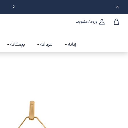
تحویل سه ساعته در تهران
6% تخفیف تا سقف 
ورود/ عضویت
زنانه
مردانه
بچگانه