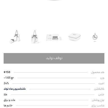
توقف تولید
کد محصول
#158
وزن
~1.65 gr
اجرت
24%
کالکشن
کلکسیون ماه تولد
جنس
طلا
نوع پوشش
مات و براق
مناسب برای
خانم ها