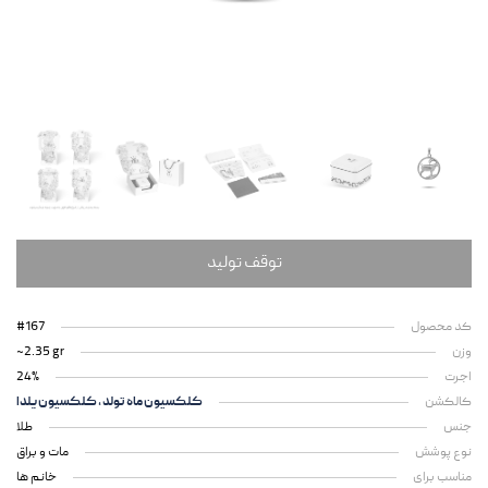
توقف تولید
کد محصول
#167
وزن
~2.35 gr
اجرت
24%
کالکشن
کلکسیون ماه تولد
کلکسیون یلدا
جنس
طلا
نوع پوشش
مات و براق
مناسب برای
خانم ها