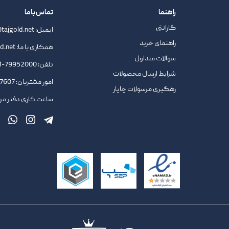
راهنما
تماس با ما
گارانتی
ایمیل:
tajgold.net
راهنمای خرید
همکاری با ما:
d.net
سوالات متداول
تلفن:
79952000-021
شرایط ارسال محصولات
امور مشتریان:
09378727607
رهگیری مرسولات چاپار
ساعت کاری دفتر مرکزی : 9.45 ا