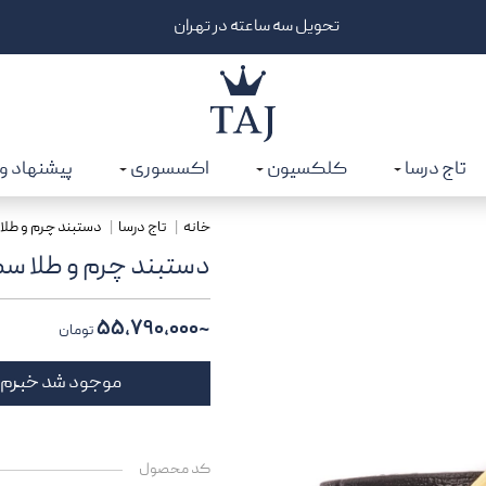
25 میلیون برای خرید از درگاه دیجی‌پی | کد: CATJGD
تاج درسا
کلکسیون
اکسسوری
پیشنهاد و
خانه
تاج درسا
دستبند چرم و طلا 
دستبند چرم و طلا سک
~۵۵,۷۹۰,۰۰۰
تومان
موجود شد خبرم
کد محصول