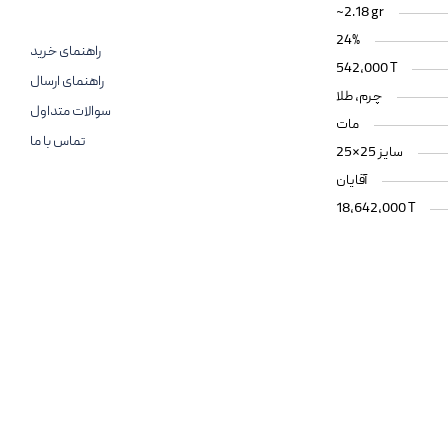
~2.18 gr
24%
راهنمای خرید
542,000 T
راهنمای ارسال
چرم، طلا
سوالات متداول
مات
تماس با ما
سایز 25*25
آقایان
18,642,000 T