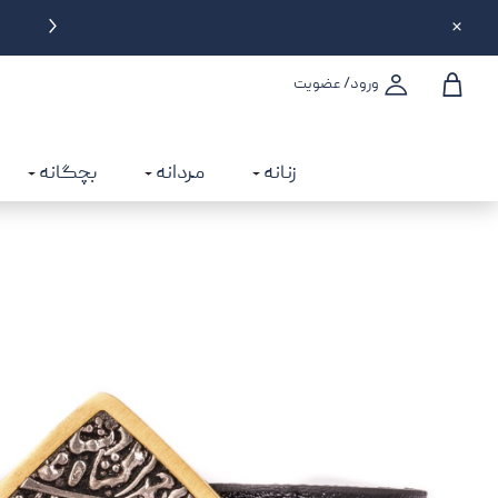
تحویل سه ساعته در تهران
6% تخفیف تا سقف 
ورود/ عضویت
زنانه
مردانه
بچگانه