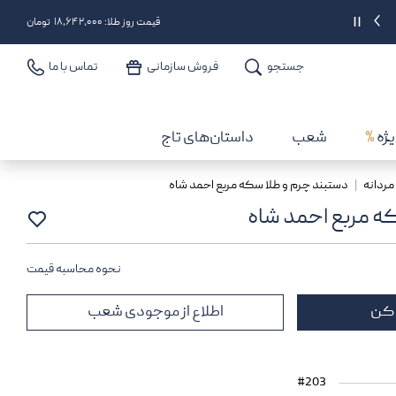
دریافت 2% اعتبار بعد از هر خرید
||
قیمت روز طلا: ۱۸,۶۴۲,۰۰۰ تومان
جستجو
فروش سازمانی
تماس با ما
یژه
%
شعب
داستان‌های تاج
مردانه
دستبند چرم و طلا سکه مربع احمد شاه
ه مربع احمد شاه
نحوه محاسبه قیمت
 کن
اطلاع از موجودی شعب
#203