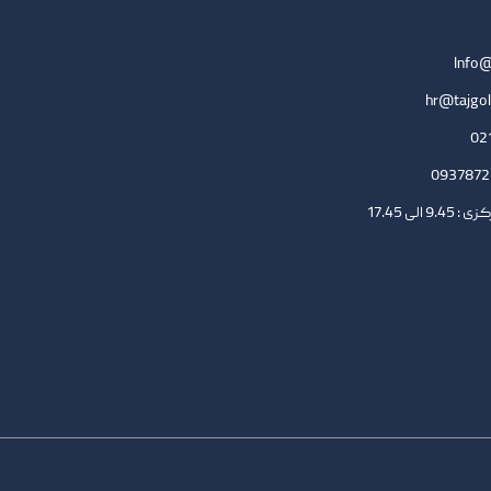
Info@
hr@tajgol
لی 17.45