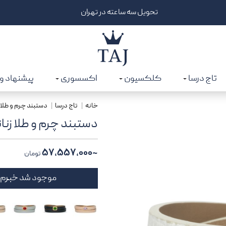
تحویل سه ساعته در تهران
6% تخفیف تا 
تاج درسا
کلکسیون
اکسسوری
پیشنهاد و
خانه
تاج درسا
دستبند چرم و طلا ز
دستبند چرم و طلا زنا
~۵۷,۵۵۷,۰۰۰
تومان
موجود شد خبرم