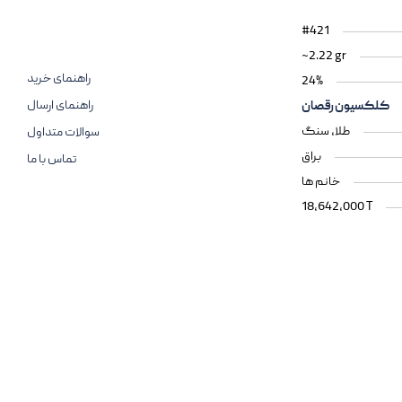
#421
~2.22 gr
راهنمای خرید
24%
راهنمای ارسال
کلکسیون رقصان
طلا، سنگ
سوالات متداول
براق
تماس با ما
خانم ها
18,642,000 T