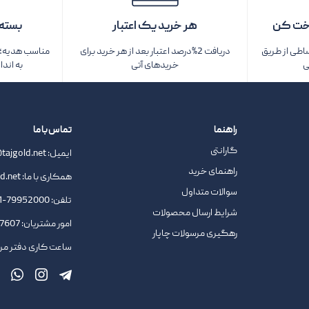
خت کن
هر خرید یک اعتبار
بسته‌
ساطی از طریق
دریافت 2%درصد اعتبار بعد از هر خرید برای
مناسب هدیه؛ ف
ی
خریدهای آتی
به اندا
راهنما
تماس با ما
گارانتی
ایمیل:
tajgold.net
راهنمای خرید
همکاری با ما:
d.net
سوالات متداول
تلفن:
79952000-021
شرایط ارسال محصولات
امور مشتریان:
09378727607
رهگیری مرسولات چاپار
ساعت کاری دفتر مرکزی : 9.45 ا