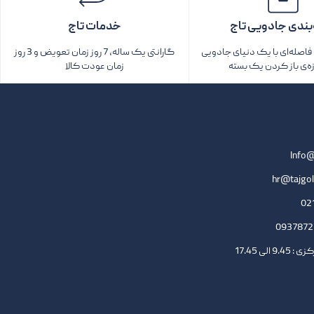
بندی جادویی تاج
خدمات تاج
اصله‌ای با یک دنیای جادویی
گارانتی یک ساله، 7 روز زمان تعویض و 3 روز
زه‌ی باز کردن یک بسته‌
زمان عودت کالا
Info@
hr@tajgol
لی 17.45