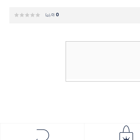
0
(0 رای)