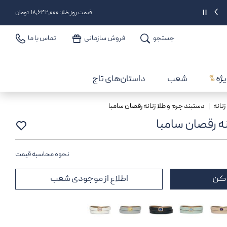
سقف 25 میلیون برای خرید از درگاه دیجی‌پی | کد: CATJGD
||
قیمت روز طلا: ۱۸,۶۴۲,۰۰۰ تومان
جستجو
فروش سازمانی
تماس با ما
یژه
%
شعب
داستان‌های تاج
نانه
دستبند چرم و طلا زنانه رقصان سامبا
نه رقصان سامبا
نحوه محاسبه قیمت
 کن
اطلاع از موجودی شعب