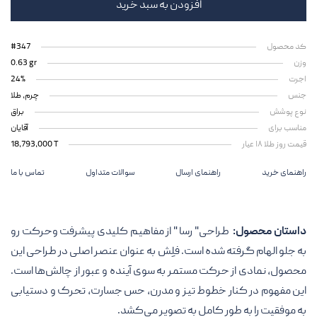
افزودن به سبد خرید
کد محصول
#347
وزن
0.63 gr
اجرت
24%
جنس
چرم، طلا
نوع پوشش
براق
مناسب برای
آقایان
قیمت روز طلا ۱۸ عیار
18,793,000 T
راهنمای خرید
راهنمای ارسال
سوالات متداول
تماس با ما
داستان محصول:
طراحی" رسا " از مفاهیم کلیدی پیشرفت وحرکت رو
به جلو الهام گرفته شده است. فلِش به عنوان عنصر اصلی در طراحی این
محصول، نمادی از حرکت مستمر به سوی آینده و عبور از چالش‌ها است.
این مفهوم در کنار خطوط تیز و مدرن، حس جسارت، تحرک و دستیابی
به موفقیت را به طور کامل به تصویر می‌کشد.