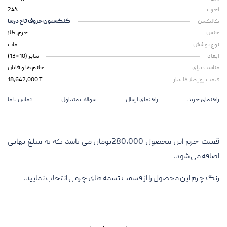
اجرت
24%
کالکشن
کلکسیون حروف تاج درسا
جنس
چرم، طلا
نوع پوشش
مات
ابعاد
سایز (10*13)
مناسب برای
خانم ها و آقایان
قیمت روز طلا ۱۸ عیار
18,642,000 T
راهنمای خرید
راهنمای ارسال
سوالات متداول
تماس با ما
قمیت چرم این محصول 280,000تومان می باشد که به مبلغ نهایی
اضافه می شود.
رنگ چرم این محصول را از قسمت تسمه های چرمی انتخاب نمایید.