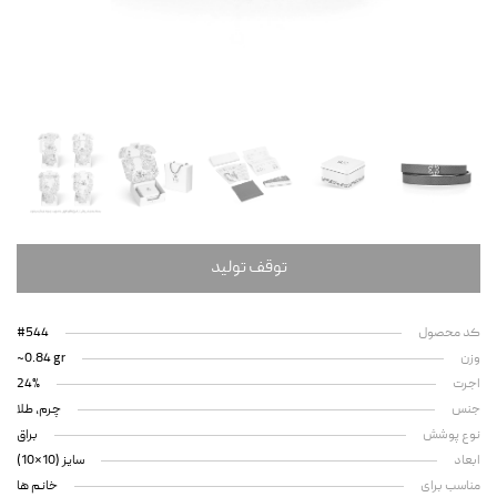
توقف تولید
کد محصول
#544
وزن
~0.84 gr
اجرت
24%
جنس
چرم، طلا
نوع پوشش
براق
ابعاد
سایز (10*10)
مناسب برای
خانم ها