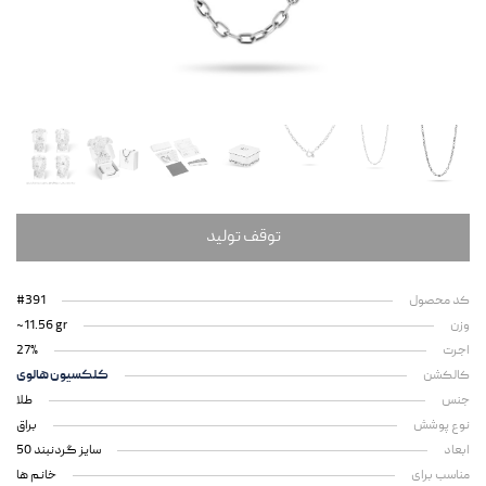
توقف تولید
کد محصول
#391
وزن
~11.56 gr
اجرت
27%
کالکشن
کلکسیون هالوی
جنس
طلا
نوع پوشش
براق
ابعاد
سایز گردنبند 50
مناسب برای
خانم ها