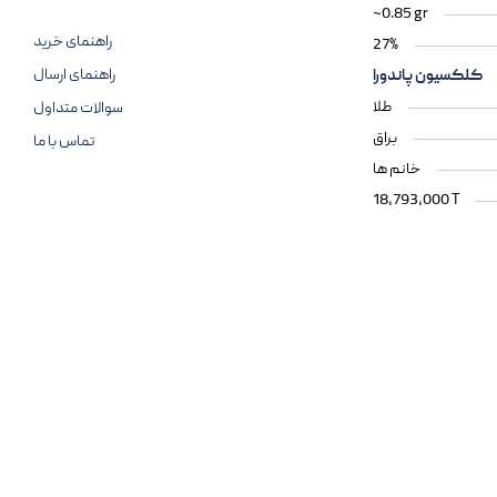
~0.85 gr
راهنمای خرید
27%
راهنمای ارسال
کلکسیون پاندورا
طلا
سوالات متداول
براق
تماس با ما
خانم ها
18,793,000 T