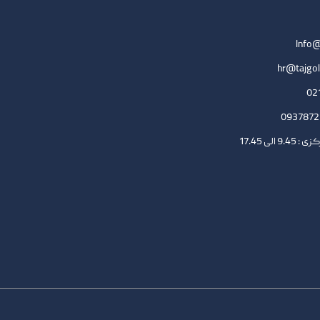
Info@
hr@tajgol
لی 17.45