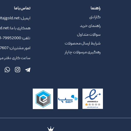
راهنما
تماس با ما
گارانتی
ایمیل:
tajgold.net
راهنمای خرید
همکاری با ما:
d.net
سوالات متداول
تلفن:
79952000-021
شرایط ارسال محصولات
امور مشتریان:
09378727607
رهگیری مرسولات چاپار
ساعت کاری دفتر مرکزی : 9.45 ا