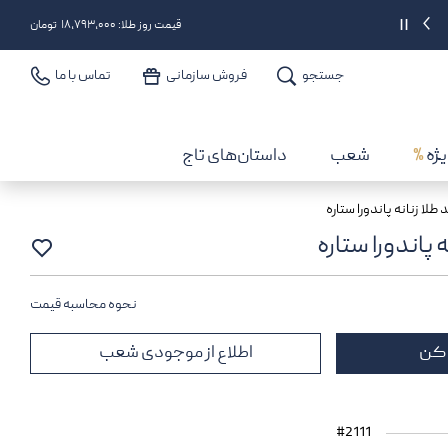
دریافت 2% اعتبار
||
قیمت روز طلا: ۱۸,۷۹۳,۰۰۰ تومان
جستجو
فروش سازمانی
تماس با ما
یژه
%
شعب
داستان‌های تاج
لا زنانه پاندورا ستاره
پاندورا ستاره
نحوه محاسبه قیمت
 کن
اطلاع از موجودی شعب
#2111