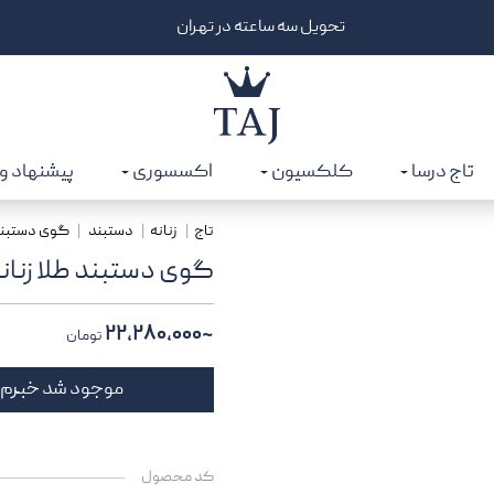
6% تخفیف تا سقف 25 میلیون برای خرید از درگاه دیجی‌پی | کد: CATJGD
تاج درسا
کلکسیون
اکسسوری
پیشنهاد و
تاج
زنانه
دستبند
گوی دستبند ط
گوی دستبند طلا زنانه 
~۲۲,۲۸۰,۰۰۰
تومان
موجود شد خبرم
کد محصول