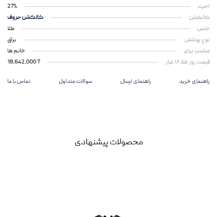
اجرت
27%
کالکشن
کالکشن حروف
جنس
طلا
نوع پوشش
براق
مناسب برای
خانم ها
قیمت روز طلا ۱۸ عیار
18,642,000 T
راهنمای خرید
راهنمای ارسال
سوالات متداول
تماس با ما
محصولات پیشنهادی