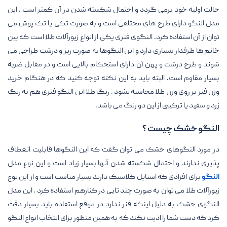
حالت اولیه خود برمی گردد و احتمال شکسته شدن در آن کمتر است . این
مدل النگو دارای طرح های مختلفی است و به صورت تکی یا تک پوش می
توان از آن استفاده کرد. النگوی فنری یکی از انواع زیورآلات طلا است که بین
خانم ها طرفدار بسیاری دارد و این النگوها به صورت ریز و درشت طراحی می
شوند و طرح درشت و پهن آن دارای استحکام بالایی است و در مقابل ضربه
بسیار مقاوم است. البته باید به این نکته توجه کنید که در هنگام خرید
وزن فنر بر روی وزن طلا محاسبه نشود . رنگ طلا این النگو فنری هم به رنگ
زرد و سفید یا ترکیبی از این دو رنگ می باشد.
النگو خشک چیست ؟
در مورد النگوهای خشک می توان گفت که این النگوها قابلیت انعطاف
پذیری ندارند و احتمال شکسته شدن آنها بسیار زیاد است و این نوع مدل
النگو
برای افرادی که استایل کلاسیک دارند بسیار مناسب است و از این نوع
زیورآلات طلا می توان به صورت چند تایی در کنارهم استفاده کرد . این مدل
النگوی خشک به دلیل اینکه فنر ندارد در موقع استفاده باید بسیار دقت
کرد که دست شما را اذیت نکند که به همین منظور برای انتخاب انواع النگو